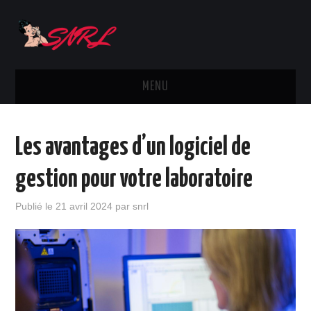
MENU
ACTUS
Les avantages d’un logiciel de
SMARTPHONES
gestion pour votre laboratoire
MARQUES
Publié le
21 avril 2024
par
snrl
TÉLÉPHONIE
OPÉRATEURS
DIVERS