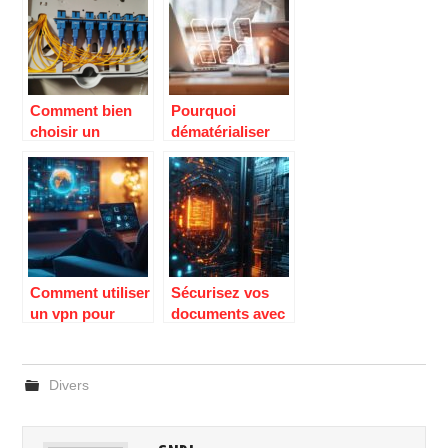
de compagnie.
pen
Comment bien
Pourquoi
choisir un
dématérialiser
réflectomètre
des documents ?
optique (OTDR)
?
Comment utiliser
Sécurisez vos
un vpn pour
documents avec
regarder la
un coffre-fort
télévision ?
numérique
intelligent
Divers