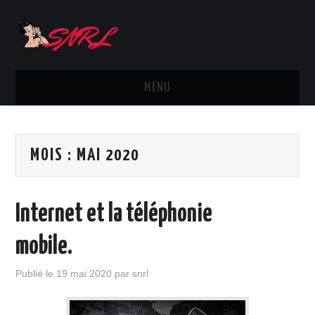
MENU
ACTUS
MOIS :
MAI 2020
SMARTPHONES
MARQUES
Internet et la téléphonie
TÉLÉPHONIE
mobile.
OPÉRATEURS
Publié le
19 mai 2020
par
snrl
DIVERS