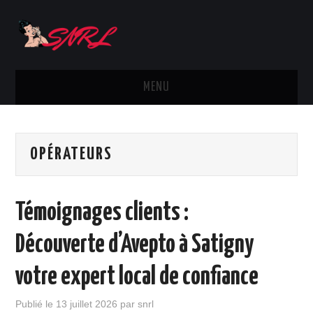
MENU
ACTUS
OPÉRATEURS
SMARTPHONES
MARQUES
Témoignages clients :
TÉLÉPHONIE
Découverte d’Avepto à Satigny
OPÉRATEURS
votre expert local de confiance
DIVERS
Publié le
13 juillet 2026
par
snrl