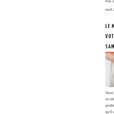
mai 
avril
LE 
VOT
SA
Vous 
un t
probl
qu’il