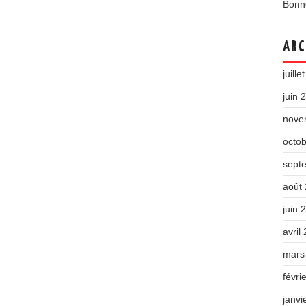
Bonne
ARC
juille
juin 
nove
octo
sept
août
juin 
avril
mars
févri
janvi