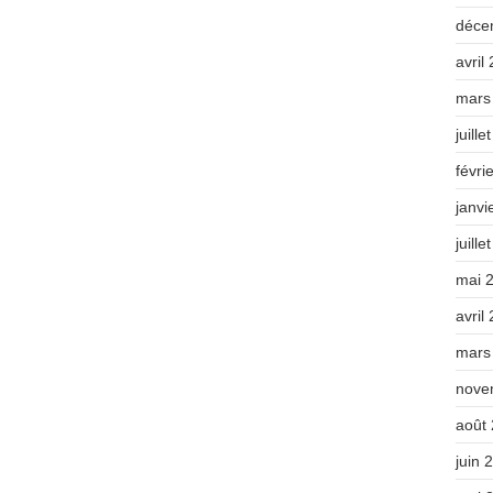
déce
avril
mars
juille
févri
janvi
juille
mai 
avril
mars
nove
août
juin 