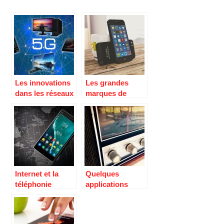
Les innovations
Les grandes
dans les réseaux
marques de
de téléphonie
téléphonie
mobile.
Internet et la
Quelques
téléphonie
applications
mobile.
pour écouter la
radio