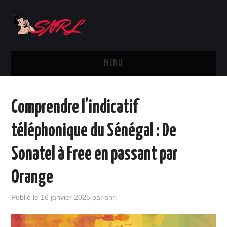
MENU
ACTUS
Comprendre l’indicatif
SMARTPHONES
téléphonique du Sénégal : De
MARQUES
Sonatel à Free en passant par
TÉLÉPHONIE
Orange
OPÉRATEURS
Publié le
16 janvier 2025
par
snrl
DIVERS