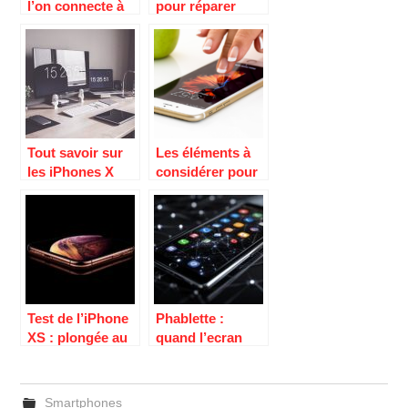
l’on connecte à
pour réparer
son portable,
votre téléphone
pour un animal
Apple ou
de compagnie.
Samsung
Tout savoir sur
Les éléments à
les iPhones X
considérer pour
reconditionnés
choisir un
téléphone mobile
Test de l’iPhone
Phablette :
XS : plongée au
quand l’ecran
cœur de son
s’agrandit pour
système photo
plus de confort
dual-capteur
au quotidien
Smartphones