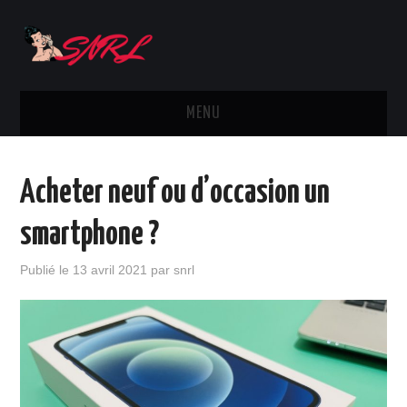
MENU
ACTUS
Acheter neuf ou d’occasion un
SMARTPHONES
smartphone ?
MARQUES
Publié le
13 avril 2021
par
snrl
TÉLÉPHONIE
OPÉRATEURS
DIVERS