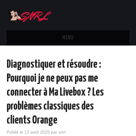
MENU
ACTUS
Diagnostiquer et résoudre :
SMARTPHONES
Pourquoi je ne peux pas me
MARQUES
connecter à Ma Livebox ? Les
TÉLÉPHONIE
problèmes classiques des
OPÉRATEURS
clients Orange
DIVERS
Publié le
13 août 2025
par
snrl