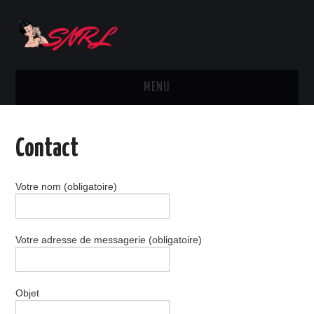
MENU
ACTUS
Contact
SMARTPHONES
Votre nom (obligatoire)
MARQUES
TÉLÉPHONIE
Votre adresse de messagerie (obligatoire)
OPÉRATEURS
Objet
DIVERS